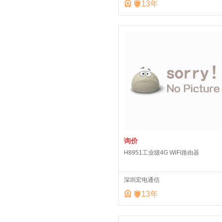


13
年
询价
H8951工业级4G WiFi路由器
深圳宏电通信


13
年