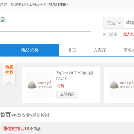
您好！欢迎来到
科工网云平台
[登录]
[注册]
商品
热门搜索：
无人机
商品分类
首页
方案库
需求
热卖
推荐
ZigBee WCDMA路由器
F8425
询价
立即购买
首页
>
智慧农业
>
通信控制
通信控制
18
共
个商品