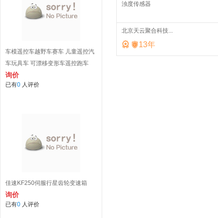
浊度传感器
北京天云聚合科技...


13
年
车模遥控车越野车赛车 儿童遥控汽
车玩具车 可漂移变形车遥控跑车
询价
已有
0
人评价
佳速KF250伺服行星齿轮变速箱
询价
已有
0
人评价